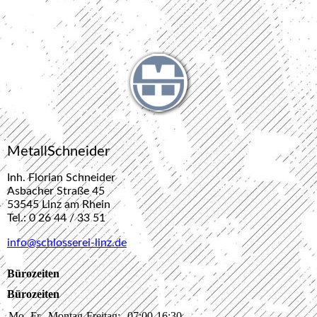
MetallSchneider
Inh. Florian Schneider
Asbacher Straße 45
53545 Linz am Rhein
Tel.: 0 26 44 / 33 51
info@schlosserei-linz.de
Bürozeiten
Bürozeiten
Mo.-Fr.
Montag-Freitag:
07:00-16:30