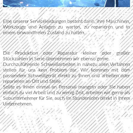
Eine unserer Serviceleistungen besteht darin, ihre Maschinen,
Werkzeuge und Anlagen zu warten, zu reparieren und in
einem einwandfreien Zustand zu halten.
Die Produktion oder Reparatur kleiner oder großer
Stückzahlen in Serie übernehmen wir ebenso gerne.
Durchzuführende Schweißarbeiten in nahezu allen Verfahren
stellen für uns kein Problem dar. Wir kommen mit dem
passendem Schweißgerät direkt zu Ihnen und arbeiten oder
reparieren an Ort und Stelle.
Sollte es Ihnen einmal an Personal mangeln oder Sie haben
einfach zu viel Arbeit und zu wenig Zeit, arbeiten wir gerne als
Subunternehmer für Sie, auch im Stundenlohn direkt in Ihrem
Unternehmen.