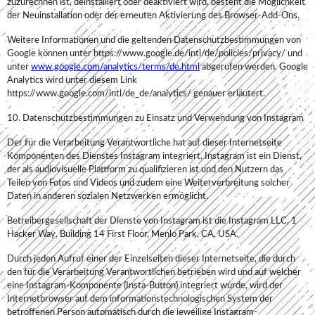
zuzurechnen ist, deinstalliert oder deaktiviert wird, besteht die Möglichkeit
der Neuinstallation oder der erneuten Aktivierung des Browser-Add-Ons.
Weitere Informationen und die geltenden Datenschutzbestimmungen von
Google können unter https://www.google.de/intl/de/policies/privacy/ und
unter
www.google.com/analytics/terms/de.html
abgerufen werden. Google
Analytics wird unter diesem Link
https://www.google.com/intl/de_de/analytics/ genauer erläutert.
10. Datenschutzbestimmungen zu Einsatz und Verwendung von Instagram
Der für die Verarbeitung Verantwortliche hat auf dieser Internetseite
Komponenten des Dienstes Instagram integriert. Instagram ist ein Dienst,
der als audiovisuelle Plattform zu qualifizieren ist und den Nutzern das
Teilen von Fotos und Videos und zudem eine Weiterverbreitung solcher
Daten in anderen sozialen Netzwerken ermöglicht.
Betreibergesellschaft der Dienste von Instagram ist die Instagram LLC, 1
Hacker Way, Building 14 First Floor, Menlo Park, CA, USA.
Durch jeden Aufruf einer der Einzelseiten dieser Internetseite, die durch
den für die Verarbeitung Verantwortlichen betrieben wird und auf welcher
eine Instagram-Komponente (Insta-Button) integriert wurde, wird der
Internetbrowser auf dem informationstechnologischen System der
betroffenen Person automatisch durch die jeweilige Instagram-