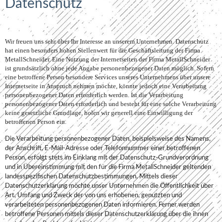
Datenschutz
Wir freuen uns sehr über Ihr Interesse an unserem Unternehmen. Datenschutz
hat einen besonders hohen Stellenwert für die Geschäftsleitung der Firma
MetallSchneider. Eine Nutzung der Internetseiten der Firma MetallSchneider
ist grundsätzlich ohne jede Angabe personenbezogener Daten möglich. Sofern
eine betroffene Person besondere Services unseres Unternehmens über unsere
Internetseite in Anspruch nehmen möchte, könnte jedoch eine Verarbeitung
personenbezogener Daten erforderlich werden. Ist die Verarbeitung
personenbezogener Daten erforderlich und besteht für eine solche Verarbeitung
keine gesetzliche Grundlage, holen wir generell eine Einwilligung der
betroffenen Person ein.
Die Verarbeitung personenbezogener Daten, beispielsweise des Namens,
der Anschrift, E-Mail-Adresse oder Telefonnummer einer betroffenen
Person, erfolgt stets im Einklang mit der Datenschutz-Grundverordnung
und in Übereinstimmung mit den für die Firma MetallSchneider geltenden
landesspezifischen Datenschutzbestimmungen. Mittels dieser
Datenschutzerklärung möchte unser Unternehmen die Öffentlichkeit über
Art, Umfang und Zweck der von uns erhobenen, genutzten und
verarbeiteten personenbezogenen Daten informieren. Ferner werden
betroffene Personen mittels dieser Datenschutzerklärung über die ihnen