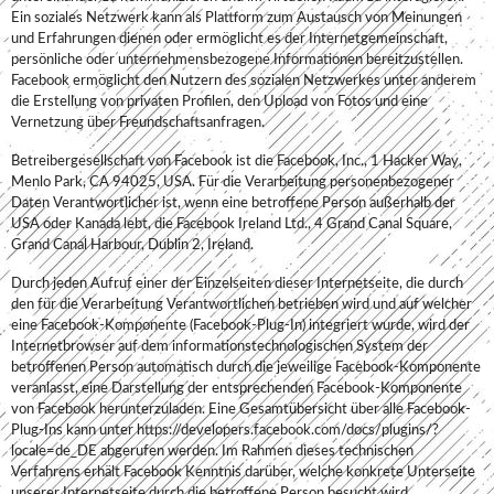
Ein soziales Netzwerk kann als Plattform zum Austausch von Meinungen
und Erfahrungen dienen oder ermöglicht es der Internetgemeinschaft,
persönliche oder unternehmensbezogene Informationen bereitzustellen.
Facebook ermöglicht den Nutzern des sozialen Netzwerkes unter anderem
die Erstellung von privaten Profilen, den Upload von Fotos und eine
Vernetzung über Freundschaftsanfragen.
Betreibergesellschaft von Facebook ist die Facebook, Inc., 1 Hacker Way,
Menlo Park, CA 94025, USA. Für die Verarbeitung personenbezogener
Daten Verantwortlicher ist, wenn eine betroffene Person außerhalb der
USA oder Kanada lebt, die Facebook Ireland Ltd., 4 Grand Canal Square,
Grand Canal Harbour, Dublin 2, Ireland.
Durch jeden Aufruf einer der Einzelseiten dieser Internetseite, die durch
den für die Verarbeitung Verantwortlichen betrieben wird und auf welcher
eine Facebook-Komponente (Facebook-Plug-In) integriert wurde, wird der
Internetbrowser auf dem informationstechnologischen System der
betroffenen Person automatisch durch die jeweilige Facebook-Komponente
veranlasst, eine Darstellung der entsprechenden Facebook-Komponente
von Facebook herunterzuladen. Eine Gesamtübersicht über alle Facebook-
Plug-Ins kann unter https://developers.facebook.com/docs/plugins/?
locale=de_DE abgerufen werden. Im Rahmen dieses technischen
Verfahrens erhält Facebook Kenntnis darüber, welche konkrete Unterseite
unserer Internetseite durch die betroffene Person besucht wird.