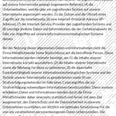
auf unsere Internetseite gelangt (sogenannte Referrer), (4) die
Unterwebseiten, welche über ein zugreifendes System auf unserer
Internetseite angesteuert werden, (5) das Datum und die Uhrzeit eines
Zugriffs auf die Internetseite, (6) eine Internet-Protokoll-Adresse (IP-
Adresse), (7) der Internet-Service-Provider des zugreifenden Systems und
(8) sonstige ähnliche Daten und Informationen, die der Gefahrenabwehr im
Falle von Angriffen auf unsere informationstechnologischen Systeme
dienen.
Bei der Nutzung dieser allgemeinen Daten und Informationen zieht die
Firma MetallSchneider keine Rückschlüsse auf die betroffene Person. Diese
Informationen werden vielmehr benötigt, um (1) die Inhalte unserer
Internetseite korrekt auszuliefern, (2) die Inhalte unserer Internetseite
sowie die Werbung für diese zu optimieren, (3) die dauerhafte
Funktionsfähigkeit unserer informationstechnologischen Systeme und der
Technik unserer Internetseite zu gewährleisten sowie (4) um
Strafverfolgungsbehörden im Falle eines Cyberangriffes die zur
Strafverfolgung notwendigen Informationen bereitzustellen. Diese anonym
erhobenen Daten und Informationen werden durch die Firma
MetallSchneider daher einerseits statistisch und ferner mit dem Ziel
ausgewertet, den Datenschutz und die Datensicherheit in unserem
Unternehmen zu erhöhen, um letztlich ein optimales Schutzniveau für die
von uns verarbeiteten personenbezogenen Daten sicherzustellen. Die