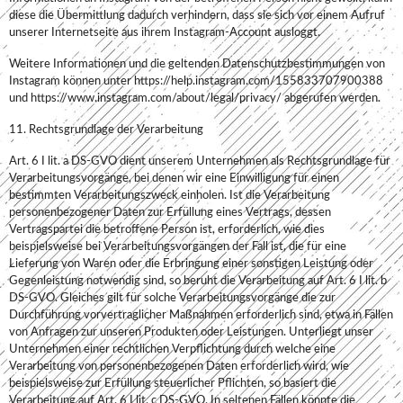
diese die Übermittlung dadurch verhindern, dass sie sich vor einem Aufruf
unserer Internetseite aus ihrem Instagram-Account ausloggt.
Weitere Informationen und die geltenden Datenschutzbestimmungen von
Instagram können unter https://help.instagram.com/155833707900388
und https://www.instagram.com/about/legal/privacy/ abgerufen werden.
11. Rechtsgrundlage der Verarbeitung
Art. 6 I lit. a DS-GVO dient unserem Unternehmen als Rechtsgrundlage für
Verarbeitungsvorgänge, bei denen wir eine Einwilligung für einen
bestimmten Verarbeitungszweck einholen. Ist die Verarbeitung
personenbezogener Daten zur Erfüllung eines Vertrags, dessen
Vertragspartei die betroffene Person ist, erforderlich, wie dies
beispielsweise bei Verarbeitungsvorgängen der Fall ist, die für eine
Lieferung von Waren oder die Erbringung einer sonstigen Leistung oder
Gegenleistung notwendig sind, so beruht die Verarbeitung auf Art. 6 I lit. b
DS-GVO. Gleiches gilt für solche Verarbeitungsvorgänge die zur
Durchführung vorvertraglicher Maßnahmen erforderlich sind, etwa in Fällen
von Anfragen zur unseren Produkten oder Leistungen. Unterliegt unser
Unternehmen einer rechtlichen Verpflichtung durch welche eine
Verarbeitung von personenbezogenen Daten erforderlich wird, wie
beispielsweise zur Erfüllung steuerlicher Pflichten, so basiert die
Verarbeitung auf Art. 6 I lit. c DS-GVO. In seltenen Fällen könnte die