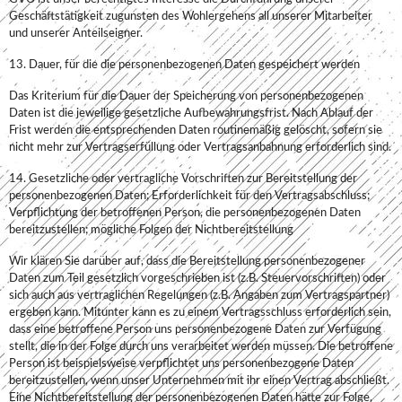
Geschäftstätigkeit zugunsten des Wohlergehens all unserer Mitarbeiter
und unserer Anteilseigner.
13. Dauer, für die die personenbezogenen Daten gespeichert werden
Das Kriterium für die Dauer der Speicherung von personenbezogenen
Daten ist die jeweilige gesetzliche Aufbewahrungsfrist. Nach Ablauf der
Frist werden die entsprechenden Daten routinemäßig gelöscht, sofern sie
nicht mehr zur Vertragserfüllung oder Vertragsanbahnung erforderlich sind.
14. Gesetzliche oder vertragliche Vorschriften zur Bereitstellung der
personenbezogenen Daten; Erforderlichkeit für den Vertragsabschluss;
Verpflichtung der betroffenen Person, die personenbezogenen Daten
bereitzustellen; mögliche Folgen der Nichtbereitstellung
Wir klären Sie darüber auf, dass die Bereitstellung personenbezogener
Daten zum Teil gesetzlich vorgeschrieben ist (z.B. Steuervorschriften) oder
sich auch aus vertraglichen Regelungen (z.B. Angaben zum Vertragspartner)
ergeben kann. Mitunter kann es zu einem Vertragsschluss erforderlich sein,
dass eine betroffene Person uns personenbezogene Daten zur Verfügung
stellt, die in der Folge durch uns verarbeitet werden müssen. Die betroffene
Person ist beispielsweise verpflichtet uns personenbezogene Daten
bereitzustellen, wenn unser Unternehmen mit ihr einen Vertrag abschließt.
Eine Nichtbereitstellung der personenbezogenen Daten hätte zur Folge,