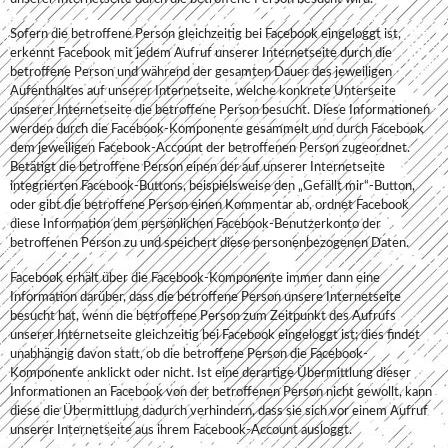
Sofern die betroffene Person gleichzeitig bei Facebook eingeloggt ist,
erkennt Facebook mit jedem Aufruf unserer Internetseite durch die
betroffene Person und während der gesamten Dauer des jeweiligen
Aufenthaltes auf unserer Internetseite, welche konkrete Unterseite
unserer Internetseite die betroffene Person besucht. Diese Informationen
werden durch die Facebook-Komponente gesammelt und durch Facebook
dem jeweiligen Facebook-Account der betroffenen Person zugeordnet.
Betätigt die betroffene Person einen der auf unserer Internetseite
integrierten Facebook-Buttons, beispielsweise den „Gefällt mir“-Button,
oder gibt die betroffene Person einen Kommentar ab, ordnet Facebook
diese Information dem persönlichen Facebook-Benutzerkonto der
betroffenen Person zu und speichert diese personenbezogenen Daten.
Facebook erhält über die Facebook-Komponente immer dann eine
Information darüber, dass die betroffene Person unsere Internetseite
besucht hat, wenn die betroffene Person zum Zeitpunkt des Aufrufs
unserer Internetseite gleichzeitig bei Facebook eingeloggt ist; dies findet
unabhängig davon statt, ob die betroffene Person die Facebook-
Komponente anklickt oder nicht. Ist eine derartige Übermittlung dieser
Informationen an Facebook von der betroffenen Person nicht gewollt, kann
diese die Übermittlung dadurch verhindern, dass sie sich vor einem Aufruf
unserer Internetseite aus ihrem Facebook-Account ausloggt.