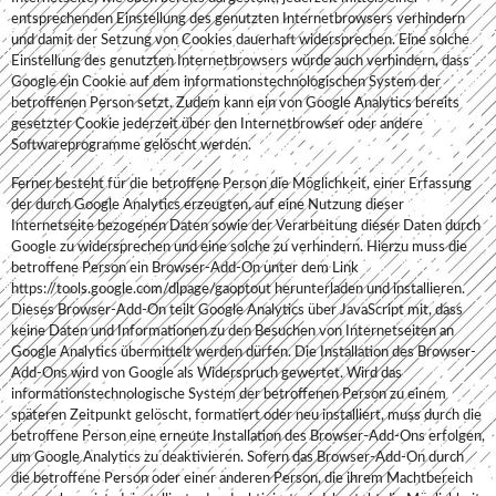
entsprechenden Einstellung des genutzten Internetbrowsers verhindern
und damit der Setzung von Cookies dauerhaft widersprechen. Eine solche
Einstellung des genutzten Internetbrowsers würde auch verhindern, dass
Google ein Cookie auf dem informationstechnologischen System der
betroffenen Person setzt. Zudem kann ein von Google Analytics bereits
gesetzter Cookie jederzeit über den Internetbrowser oder andere
Softwareprogramme gelöscht werden.
Ferner besteht für die betroffene Person die Möglichkeit, einer Erfassung
der durch Google Analytics erzeugten, auf eine Nutzung dieser
Internetseite bezogenen Daten sowie der Verarbeitung dieser Daten durch
Google zu widersprechen und eine solche zu verhindern. Hierzu muss die
betroffene Person ein Browser-Add-On unter dem Link
https://tools.google.com/dlpage/gaoptout herunterladen und installieren.
Dieses Browser-Add-On teilt Google Analytics über JavaScript mit, dass
keine Daten und Informationen zu den Besuchen von Internetseiten an
Google Analytics übermittelt werden dürfen. Die Installation des Browser-
Add-Ons wird von Google als Widerspruch gewertet. Wird das
informationstechnologische System der betroffenen Person zu einem
späteren Zeitpunkt gelöscht, formatiert oder neu installiert, muss durch die
betroffene Person eine erneute Installation des Browser-Add-Ons erfolgen,
um Google Analytics zu deaktivieren. Sofern das Browser-Add-On durch
die betroffene Person oder einer anderen Person, die ihrem Machtbereich