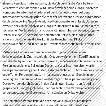
Einzelseiten dieser Internetseite, die durch den für die Verarbeitung
Verantwortlichen betrieben wird und auf welcher eine Google-Analytics-
Komponente integriert wurde, wird der Internetbrowser auf dem
informationstechnologischen System der betroffenen Person automatisch
durch die jeweilige Google-Analytics-Komponente veranlasst, Daten zum
Zwecke der Online-Analyse an Google zu übermitteln. Im Rahmen dieses
technischen Verfahrens erhält Google Kenntnis über personenbezogene
Daten, wie der IP-Adresse der betroffenen Person, die Google unter
anderem dazu dienen, die Herkunft der Besucher und Klicks
nachzuvollziehen und in der Folge Provisionsabrechnungen zu ermöglichen.
Mittels des Cookies werden personenbezogene Informationen,
beispielsweise die Zugriffszeit, der Ort, von welchem ein Zugriff ausging
und die Häufigkeit der Besuche unserer Internetseite durch die betroffene
Person, gespeichert. Bei jedem Besuch unserer Internetseiten werden
diese personenbezogenen Daten, einschließlich der IP-Adresse des von der
betroffenen Person genutzten Internetanschlusses, an Google in den
Vereinigten Staaten von Amerika übertragen. Diese personenbezogenen
Daten werden durch Google in den Vereinigten Staaten von Amerika
gespeichert. Google gibt diese über das technische Verfahren erhobenen
personenbezogenen Daten unter Umständen an Dritte weiter.
Die betroffene Person kann die Setzung von Cookies durch unsere
Internetseite, wie oben bereits dargestellt, jederzeit mittels einer