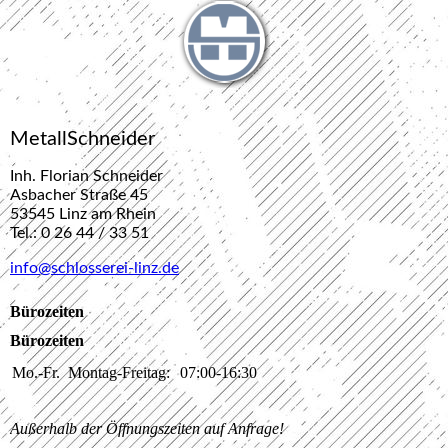
MetallSchneider
Inh. Florian Schneider
Asbacher Straße 45
53545 Linz am Rhein
Tel.: 0 26 44 / 33 51
info@schlosserei-linz.de
Bürozeiten
Bürozeiten
Mo.-Fr.
Montag-Freitag:
07:00-16:30
Außerhalb der Öffnungszeiten auf Anfrage!