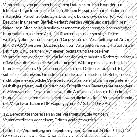
Verarbeitung von personenbezogenen Daten erforderlich werden, um
lebenswichtige Interessen der betroffenen Person oder einer anderen
natürlichen Person zu schützen. Dies wäre beispielsweise der Fall, wenn ein
Besucher in unserem Betrieb verletzt werden würde und daraufhin sein
Name, sein Alter, seine Krankenkassendaten oder sonstige lebenswichtige
Informationen an einen Arzt, ein Krankenhaus oder sonstige Dritte
weitergegeben werden müssten. Dann würde die Verarbeitung auf Art. 6 I
lit. d DS-GVO beruhen. Letztlich könnten Verarbeitungsvorgänge auf Art. 6
I lit. f DS-GVO beruhen. Auf dieser Rechtsgrundlage basieren
Verarbeitungsvorgänge, die von keiner der vorgenannten Rechtsgrundlagen
erfasst werden, wenn die Verarbeitung zur Wahrung eines berechtigten
Interesses unseres Unternehmens oder eines Dritten erforderlich ist,
sofern die Interessen, Grundrechte und Grundfreiheiten des Betroffenen
nicht überwiegen. Solche Verarbeitungsvorgänge sind uns insbesondere
deshalb gestattet, weil sie durch den Europäischen Gesetzgeber besonders
erwähnt wurden. Er vertrat insoweit die Auffassung, dass ein berechtigtes
Interesse anzunehmen sein könnte, wenn die betroffene Person ein Kunde
des Verantwortlichen ist (Erwägungsgrund 47 Satz 2 DS-GVO).
12. Berechtigte Interessen an der Verarbeitung, die von dem
Verantwortlichen oder einem Dritten verfolgt werden
Basiert die Verarbeitung personenbezogener Daten auf Artikel 6 I lit. f DS-
GVO ist unser berechtigtes Interesse die Durchführung unserer