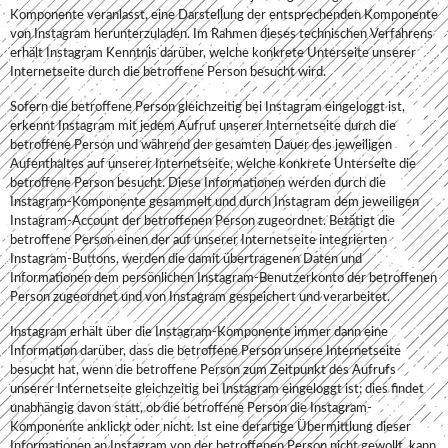
Komponente veranlasst, eine Darstellung der entsprechenden Komponente
von Instagram herunterzuladen. Im Rahmen dieses technischen Verfahrens
erhält Instagram Kenntnis darüber, welche konkrete Unterseite unserer
Internetseite durch die betroffene Person besucht wird.
Sofern die betroffene Person gleichzeitig bei Instagram eingeloggt ist,
erkennt Instagram mit jedem Aufruf unserer Internetseite durch die
betroffene Person und während der gesamten Dauer des jeweiligen
Aufenthaltes auf unserer Internetseite, welche konkrete Unterseite die
betroffene Person besucht. Diese Informationen werden durch die
Instagram-Komponente gesammelt und durch Instagram dem jeweiligen
Instagram-Account der betroffenen Person zugeordnet. Betätigt die
betroffene Person einen der auf unserer Internetseite integrierten
Instagram-Buttons, werden die damit übertragenen Daten und
Informationen dem persönlichen Instagram-Benutzerkonto der betroffenen
Person zugeordnet und von Instagram gespeichert und verarbeitet.
Instagram erhält über die Instagram-Komponente immer dann eine
Information darüber, dass die betroffene Person unsere Internetseite
besucht hat, wenn die betroffene Person zum Zeitpunkt des Aufrufs
unserer Internetseite gleichzeitig bei Instagram eingeloggt ist; dies findet
unabhängig davon statt, ob die betroffene Person die Instagram-
Komponente anklickt oder nicht. Ist eine derartige Übermittlung dieser
Informationen an Instagram von der betroffenen Person nicht gewollt, kann