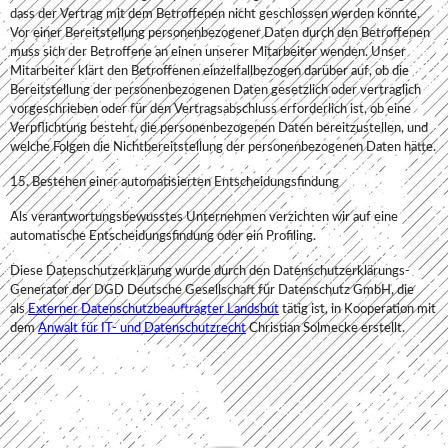
dass der Vertrag mit dem Betroffenen nicht geschlossen werden könnte.
Vor einer Bereitstellung personenbezogener Daten durch den Betroffenen
muss sich der Betroffene an einen unserer Mitarbeiter wenden. Unser
Mitarbeiter klärt den Betroffenen einzelfallbezogen darüber auf, ob die
Bereitstellung der personenbezogenen Daten gesetzlich oder vertraglich
vorgeschrieben oder für den Vertragsabschluss erforderlich ist, ob eine
Verpflichtung besteht, die personenbezogenen Daten bereitzustellen, und
welche Folgen die Nichtbereitstellung der personenbezogenen Daten hätte.
15. Bestehen einer automatisierten Entscheidungsfindung
Als verantwortungsbewusstes Unternehmen verzichten wir auf eine
automatische Entscheidungsfindung oder ein Profiling.
Diese Datenschutzerklärung wurde durch den Datenschutzerklärungs-
Generator der DGD Deutsche Gesellschaft für Datenschutz GmbH, die
als
Externer Datenschutzbeauftragter Landshut
tätig ist, in Kooperation mit
dem
Anwalt für IT- und Datenschutzrecht
Christian Solmecke erstellt.