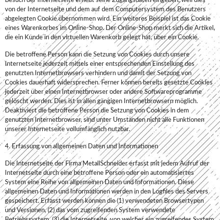
Besuch der Internetseite erneut seine Zugangsdaten eingeben, weil dies
von der Internetseite und dem auf dem Computersystem des Benutzers
abgelegten Cookie übernommen wird. Ein weiteres Beispiel ist das Cookie
eines Warenkorbes im Online-Shop. Der Online-Shop merkt sich die Artikel,
die ein Kunde in den virtuellen Warenkorb gelegt hat, über ein Cookie.
Die betroffene Person kann die Setzung von Cookies durch unsere
Internetseite jederzeit mittels einer entsprechenden Einstellung des
genutzten Internetbrowsers verhindern und damit der Setzung von
Cookies dauerhaft widersprechen. Ferner können bereits gesetzte Cookies
jederzeit über einen Internetbrowser oder andere Softwareprogramme
gelöscht werden. Dies ist in allen gängigen Internetbrowsern möglich.
Deaktiviert die betroffene Person die Setzung von Cookies in dem
genutzten Internetbrowser, sind unter Umständen nicht alle Funktionen
unserer Internetseite vollumfänglich nutzbar.
4. Erfassung von allgemeinen Daten und Informationen
Die Internetseite der Firma MetallSchneider erfasst mit jedem Aufruf der
Internetseite durch eine betroffene Person oder ein automatisiertes
System eine Reihe von allgemeinen Daten und Informationen. Diese
allgemeinen Daten und Informationen werden in den Logfiles des Servers
gespeichert. Erfasst werden können die (1) verwendeten Browsertypen
und Versionen, (2) das vom zugreifenden System verwendete
Betriebssystem, (3) die Internetseite, von welcher ein zugreifendes System