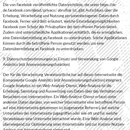
Die von Facebook veröffentlichte Datenrichtlinie, die unter https://de-
de.facebook.com/about/privacy/ abrufbar ist, gibt Aufschluss über die
Erhebung, Verarbeitung und Nutzung personenbezogener Daten durch
Facebook. Ferner wird dort erläutert, welche Einstellungsmöglichkeiten
Facebook zum Schutz der Privatsphäre der betroffenen Person bietet.
Zudem sind unterschiedliche Applikationen erhältlich, die es ermöglichen,
eine Datenübermittlung an Facebook zu unterdrücken. Solche Applikationen
können durch die betroffene Person genutzt werden, um eine
Datenübermittlung an Facebook zu unterdrücken.
9. Datenschutzbestimmungen zu Einsatz und Verwendung von Google
Analytics (mit Anonymisierungsfunktion)
Der für die Verarbeitung Verantwortliche hat auf dieser Internetseite die
Komponente Google Analytics (mit Anonymisierungsfunktion) integriert.
Google Analytics ist ein Web-Analyse-Dienst. Web-Analyse ist die
Erhebung, Sammlung und Auswertung von Daten über das Verhalten von
Besuchern von Internetseiten. Ein Web-Analyse-Dienst erfasst unter
anderem Daten darüber, von welcher Internetseite eine betroffene Person
auf eine Internetseite gekommen ist (sogenannte Referrer), auf welche
Unterseiten der Internetseite zugegriffen oder wie oft und für welche
Verweildauer eine Unterseite betrachtet wurde. Eine Web-Analyse wird
überwiegend zur Optimierung einer Internetseite und zur Kosten-Nutzen-