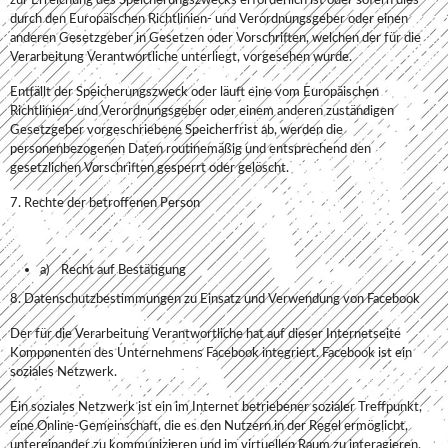
zur Erreichung des Speicherungszwecks erforderlich ist oder sofern dies
durch den Europäischen Richtlinien- und Verordnungsgeber oder einen
anderen Gesetzgeber in Gesetzen oder Vorschriften, welchen der für die
Verarbeitung Verantwortliche unterliegt, vorgesehen wurde.
Entfällt der Speicherungszweck oder läuft eine vom Europäischen
Richtlinien- und Verordnungsgeber oder einem anderen zuständigen
Gesetzgeber vorgeschriebene Speicherfrist ab, werden die
personenbezogenen Daten routinemäßig und entsprechend den
gesetzlichen Vorschriften gesperrt oder gelöscht.
7. Rechte der betroffenen Person
a) Recht auf Bestätigung
8. Datenschutzbestimmungen zu Einsatz und Verwendung von Facebook
Der für die Verarbeitung Verantwortliche hat auf dieser Internetseite
Komponenten des Unternehmens Facebook integriert. Facebook ist ein
soziales Netzwerk.
Ein soziales Netzwerk ist ein im Internet betriebener sozialer Treffpunkt,
eine Online-Gemeinschaft, die es den Nutzern in der Regel ermöglicht,
untereinander zu kommunizieren und im virtuellen Raum zu interagieren.