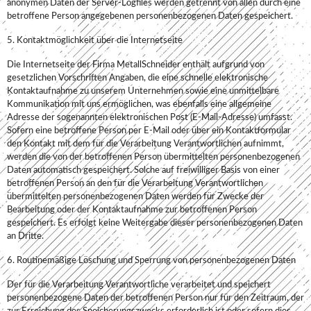
anonymen Daten der Server-Logfiles werden getrennt von allen durch eine
betroffene Person angegebenen personenbezogenen Daten gespeichert.
5. Kontaktmöglichkeit über die Internetseite
Die Internetseite der Firma MetallSchneider enthält aufgrund von
gesetzlichen Vorschriften Angaben, die eine schnelle elektronische
Kontaktaufnahme zu unserem Unternehmen sowie eine unmittelbare
Kommunikation mit uns ermöglichen, was ebenfalls eine allgemeine
Adresse der sogenannten elektronischen Post (E-Mail-Adresse) umfasst.
Sofern eine betroffene Person per E-Mail oder über ein Kontaktformular
den Kontakt mit dem für die Verarbeitung Verantwortlichen aufnimmt,
werden die von der betroffenen Person übermittelten personenbezogenen
Daten automatisch gespeichert. Solche auf freiwilliger Basis von einer
betroffenen Person an den für die Verarbeitung Verantwortlichen
übermittelten personenbezogenen Daten werden für Zwecke der
Bearbeitung oder der Kontaktaufnahme zur betroffenen Person
gespeichert. Es erfolgt keine Weitergabe dieser personenbezogenen Daten
an Dritte.
6. Routinemäßige Löschung und Sperrung von personenbezogenen Daten
Der für die Verarbeitung Verantwortliche verarbeitet und speichert
personenbezogene Daten der betroffenen Person nur für den Zeitraum, der