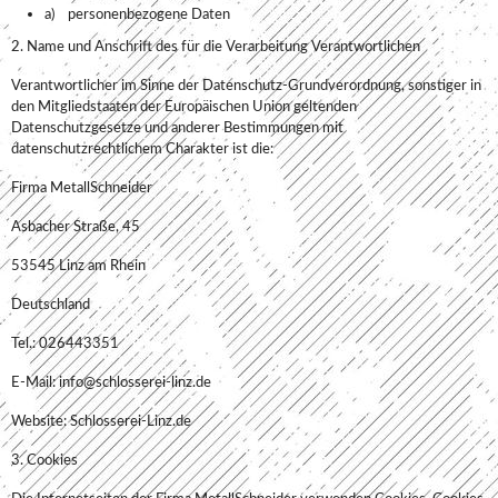
a) personenbezogene Daten
2. Name und Anschrift des für die Verarbeitung Verantwortlichen
Verantwortlicher im Sinne der Datenschutz-Grundverordnung, sonstiger in
den Mitgliedstaaten der Europäischen Union geltenden
Datenschutzgesetze und anderer Bestimmungen mit
datenschutzrechtlichem Charakter ist die:
Firma MetallSchneider
Asbacher Straße, 45
53545 Linz am Rhein
Deutschland
Tel.: 026443351
E-Mail: info@schlosserei-linz.de
Website: Schlosserei-Linz.de
3. Cookies