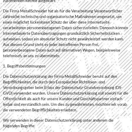
zustehenden Rechte aufgeklärt.
Die Firma MetallSchneider hat als für die Verarbeitung Verantwortlicher
zahlreiche technische und organisatorische Maßnahmen umgesetzt, um
einen möglichst lückenlosen Schutz der über diese Internetseite
verarbeiteten personenbezogenen Daten sicherzustellen. Dennoch können
Internetbasierte Datenübertragungen grundsätzlich Sicherheitslücken
aufweisen, sodass ein absoluter Schutz nicht gewährleistet werden kann.
Aus diesem Grund steht es jeder betroffenen Person frei,
personenbezogene Daten auch auf alternativen Wegen, beispielsweise
telefonisch, an uns zu übermitteln.
1. Begriffsbestimmungen
Die Datenschutzerklärung der Firma MetallSchneider beruht auf den
Begrifflichkeiten, die durch den Europäischen Richtlinien- und
Verordnungsgeber beim Erlass der Datenschutz-Grundverordnung (DS-
GVO) verwendet wurden. Unsere Datenschutzerklärung soll sowohl für die
Öffentlichkeit als auch für unsere Kunden und Geschäftspartner einfach
lesbar und verständlich sein. Um dies zu gewährleisten, möchten wir vorab
die verwendeten Begrifflichkeiten erläutern.
Wir verwenden in dieser Datenschutzerklärung unter anderem die
folgenden Begriffe: