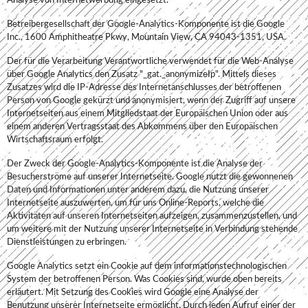
Analyse von Internetwerbung eingesetzt.
Betreibergesellschaft der Google-Analytics-Komponente ist die Google
Inc., 1600 Amphitheatre Pkwy, Mountain View, CA 94043-1351, USA.
Der für die Verarbeitung Verantwortliche verwendet für die Web-Analyse
über Google Analytics den Zusatz "_gat._anonymizeIp". Mittels dieses
Zusatzes wird die IP-Adresse des Internetanschlusses der betroffenen
Person von Google gekürzt und anonymisiert, wenn der Zugriff auf unsere
Internetseiten aus einem Mitgliedstaat der Europäischen Union oder aus
einem anderen Vertragsstaat des Abkommens über den Europäischen
Wirtschaftsraum erfolgt.
Der Zweck der Google-Analytics-Komponente ist die Analyse der
Besucherströme auf unserer Internetseite. Google nutzt die gewonnenen
Daten und Informationen unter anderem dazu, die Nutzung unserer
Internetseite auszuwerten, um für uns Online-Reports, welche die
Aktivitäten auf unseren Internetseiten aufzeigen, zusammenzustellen, und
um weitere mit der Nutzung unserer Internetseite in Verbindung stehende
Dienstleistungen zu erbringen.
Google Analytics setzt ein Cookie auf dem informationstechnologischen
System der betroffenen Person. Was Cookies sind, wurde oben bereits
erläutert. Mit Setzung des Cookies wird Google eine Analyse der
Benutzung unserer Internetseite ermöglicht. Durch jeden Aufruf einer der