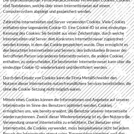
Die Internetseiten der Firma MetallSchneider verwenden Cookies. Cookies
sind Textdateien, welche über einen Internetbrowser auf einem
Computersystem abgelegt und gespeichert werden.
Zahlreiche Internetseiten und Server verwenden Cookies. Viele Cookies
enthalten eine sogenannte Cookie-ID. Eine Cookie-ID ist eine eindeutige
Kennung des Cookies. Sie besteht aus einer Zeichenfolge, durch welche
Internetseiten und Server dem konkreten Internetbrowser zugeordnet
werden können, in dem das Cookie gespeichert wurde. Dies ermöglicht es
den besuchten Internetseiten und Servern, den individuellen Browser der
betroffenen Person von anderen Internetbrowsern, die andere Cookies
enthalten, zu unterscheiden. Ein bestimmter Internetbrowser kann über die
eindeutige Cookie-ID wiedererkannt und identifiziert werden.
Durch den Einsatz von Cookies kann die Firma MetallSchneider den
Nutzern dieser Internetseite nutzerfreundlichere Services bereitstellen, die
ohne die Cookie-Setzung nicht möglich wären.
Mittels eines Cookies können die Informationen und Angebote auf unserer
Internetseite im Sinne des Benutzers optimiert werden. Cookies
ermöglichen uns, wie bereits erwähnt, die Benutzer unserer Internetseite
wiederzuerkennen. Zweck dieser Wiedererkennung ist es, den Nutzern die
Verwendung unserer Internetseite zu erleichtern. Der Benutzer einer
Internetseite, die Cookies verwendet, muss beispielsweise nicht bei jedem